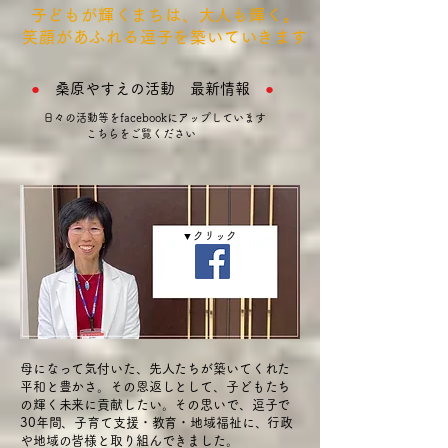
子どもが輝くまちは、大人も輝く。
笑顔があふれる逗子を築いていきます
●
桑原やすえの活動​ 最新情報
●
日々の活動等をfacebookにアップしています
こちらをご覧ください
▼クリック
母になって気付いた、先人たちが築いてくれた
平和と豊かさ。その恩返しとして、子どもたち
の輝く未来に貢献したい。その思いで、逗子で
30年間、子育て支援・教育・地域福祉に、行政
や地域の皆様と取り組んできました。