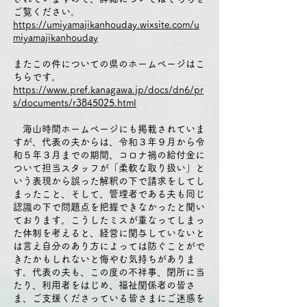
ご覧ください。
https://umiyamajikanhouday.wixsite.com/u
miyamajikanhouday
またこの件についての県のホームページはこ
ちらです。
https://www.pref.kanagawa.jp/docs/dn6/pr
s/documents/r3845025.html
海山時間ホームページにも掲載されていま
すが、代表の夫からは、令和３年９月から令
和５年３月までの期間、コロナ禍の給付金に
ついて担当スタッフが「柔軟な取り扱い」と
いう表現から誤った解釈の下で請求をしてし
まったこと、そして、管理者である夫も同じ
認識の下で問題点を把握できなかったと聞い
ております。こうしたミスが重なってしまっ
た体制を考えると、経営に関与していないと
は言え自分のあり方によっては防ぐことがで
きたかもしれないと悔やむ気持ちがありま
す。代表の夫も、この度の不祥事、閉所に当
たり、利用者をはじめ、福祉関係者の皆さ
ま、ご支援くださっている皆さまにご迷惑を