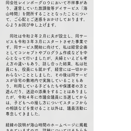
同会社レインボーグロウにおいて不祥事があ
り、運営していた放課後等デイサービス「海
山時間」を閉所することとなったことについ
て、ご心配とご迷惑をおかけしております。
心よりお詫び申し上げます。
同社は令和２年２月に夫が設立し、同サー
ビスも令和３年３月にスタートさせた事業で
す。同サービス開始に向けて、私は経営企画
としてコンセプトやプログラム作成などを中
心となって行いましたが、夫婦といえども考
え方の違いもあり、話し合った結果、私は社
員にも、役員にも就かず、経営には一切かか
わらないこととしました。その後は同サービ
スが自宅の敷地内で実施していることもあ
り、利用している子どもたちや保護者の方と
遊んだり、送迎の添乗をすることはありまし
たが、令和４年に市議会議員に当選してから
は、子どもへの接し方についてスタッフから
の相談などを受けること以外は、議員活動に
専念してきました。
経緯の説明が海山時間のホームページに掲載
されていますので、詳細についてはそちらを