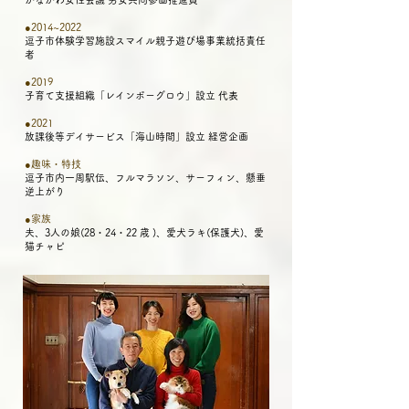
●2014~2022
逗子市体験学習施設スマイル親子遊び場事業統括責任
者
●2019
子育て支援組織「レインボーグロウ」設立 代表
●2021
​放課後等デイサービス「海山時間」設立 経営企画
●趣味・特技
逗子市内一周駅伝、フルマラソン、サーフィン、懸垂
逆上がり
●​家族
夫、3人の娘(28・24・22 歳 )、愛犬ラキ(保護犬)、愛
猫チャピ