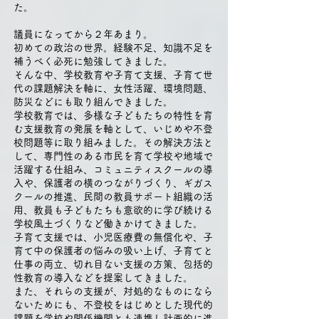
た。
議員になってから２年あまり。
初めての政治の世界。経験不足、知識不足を
補うべく必死に勉強してきました。
そんな中、学校教育や子育て支援、子育て世
代の課題解決を軸に、女性活躍、環境問題、
防災などにも取り組んできました。
学校教育では、多様な子どもたちの特性を育
む支援教育の発展を軸として、いじめや不登
校問題等に取り組みました。その解決方法と
して、専門性のある市民を育て学校や地域で
活躍する仕組み、コミュニティスクールの導
入や、保護者の横のつながりづくり、ギガス
クールの推進、民間の教員サポート組織の活
用、教員も子どもたちも意欲的に学び続ける
学校風土づくりなど働きかけてきました。
子育て支援では、小児医療費の無償化や、子
育て中の保護者の悩みの吸い上げ、子育てと
仕事の両立、切れ目ない支援の方策、包括的
性教育の導入などを提案してきました。
また、それらの支援が、対処的なものになら
ないためにも、不登校をはじめとした現代的
課題を学校や関係機関とも連携し計画的に進