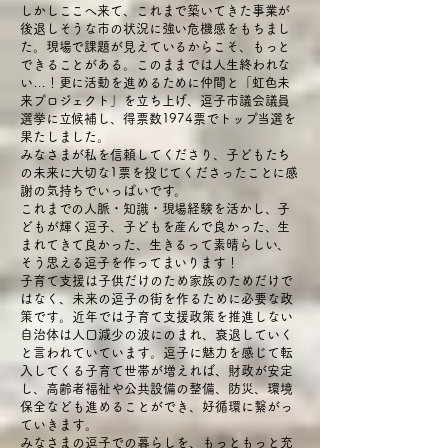
しかしここへ来て、これまで築いてきた事業が
後退しそうな市の状況に強い危機感をもちまし
た。現場で課題が見えているからこそ、もっと
できることがある。このままでは人生終われな
い…！更に活動を進めるために仲間と「虹色未
来プロジェクト」を立ち上げ、逗子市議会議員
選挙に立候補し、得票数1974票でトップ当選を
果たしました。
みなさまが私を信頼してくださり、子どもたち
の未来に大切な1票を投じてくださったことに感
謝の気持ちでいっぱいです。
これまでの人脈・知識・現場経験を活かし、子
どもが輝く逗子、子どもを産んで良かった、生
まれてきて良かった、生きるって素晴らしい、
そう思える逗子を作ってまいります！
子育て支援は子供だけのため家族のためだけで
はなく、未来の逗子の街を作るために必要な政
策です。近年では子育て支援政策を推進しない
自治体は人口減少の波にのまれ、衰退していく
と言われていています。逗子に魅力を感じて転
入してくる子育て世帯が増えれば、財政が安定
し、高齢者福祉や公共設備の整備、防災、環境
保全なども進めることができ、好循環に繋がっ
ていきます。
みなさまの逗子での暮らしを、もっともっと充