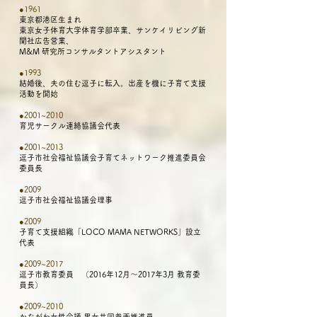
●1961
東京都港区生まれ
東京女子体育大学体育学部卒業、サンケイリビング新
聞社広告営業、
M&M 研究所コンサルタントアシスタント
●1993
結婚後、夫の住む逗子に転入。出産を機に子育て支援
活動を開始
●2001~2010
育児サークル連絡協議会代表
●2001~2013
​逗子市社会福祉協議会子育てネットワーク推進委員会
委員長
●2009
逗子市社会福祉協議会理事
●2009
子育て支援組織「LOCO MAMA NETWORKS」設立
代表
●2009~2017
逗子市教育委員 （2016年12月〜2017年3月 教育委
員長）
●2009~2010
かながわ女性会議 男女共同参画推進員