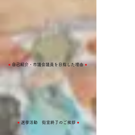
●
自己紹介・市議会議員を目指した理由
●
●
選挙活動 街宣終了のご挨拶
●