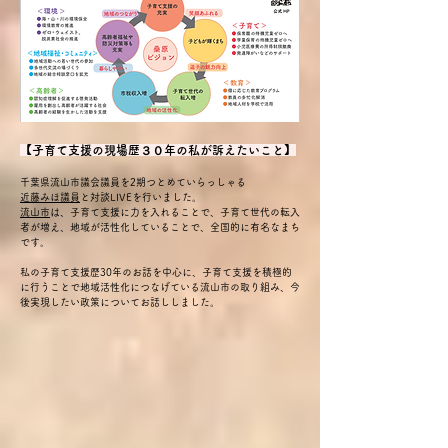
【子育て支援の現場歴３０年の私が訴えたいこと】
千葉県流山市議会議員を2期つとめていらっしゃる
近藤みほ議員
と対談LIVEを行いました。
流山市
は、子育て支援に力を入れることで、子育て世代の転入
者が増え、地域が活性化していることで、全国的に有名なまち
です。
私の子育て支援歴30年のお話を中心に、子育て支援を積極的
に行うことで地域活性化につなげている流山市の取り組み、今
後実現したい政策についてお話ししました。