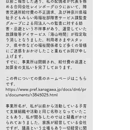
以前ご報告した通り、私の配偶者が代表を務
める合同会社レインボーグロウにおいて、障
害児通所給付費の不正請求、及び神奈川県福
祉子どもみらい局福祉部障害サービス課監査
グループによる同法人への監査に対する妨
害・忌避という不祥事があり、運営していた
放課後等デイサービス「海山時間」が指定取
り消しとなりました。利用者さまやスタッ
フ、県や市などの福祉関係者など多くの皆様
にご迷惑をおかけしたこと重ねてお詫び申し
上げます。
すでに、事業所は閉鎖され、給付費の返還と
加算金の支払いを完了しております。
この件についての県のホームページはこちら
です。
https://www.pref.kanagawa.jp/docs/dn6/pr
s/documents/r3845025.html
事業所名が、私が以前から活動している子育
て支援組織や活動と同じ名称となっていたこ
ともあり、私が関与したのではと疑義がかけ
られておりました。家族が経営している会社
ですが、議員という立場もあり一切経営に関