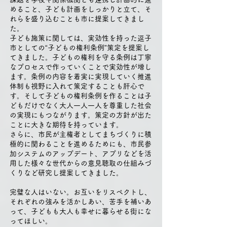
めること、子ども計画をしっかりと立て、そ
れらを盛り込むことも市に提案してきまし
た。
子ども施策に関しては、実効性を持った逗子
市としての“子どもの権利条例”策定を提案し
てきました。子どもの権利を守る条例は丁寧
なプロセスで作っていくことで実効性が増し
ます。条例の内容を着実に実現していく推進
体制も視野に入れて策定することも肝心で
す。そして子どもの権利条例を作ることは子
どもだけでなく大人一人一人を尊重した社会
の実現にもつながります。策定の方針が出た
ことに大きな期待を持っています。
さらに、市民が主権者としてまちづくりに積
極的に関わることを進めるためにも、市民参
加システムのアップデート、アプリなどを活
用した様々な世代からの意見聴取の仕組みづ
くりなど研究し提案してきました。
完璧な人はいない。お互いをリスペクトし、
それぞれの強みを活かしあい、苦手を補いあ
って、子どもも大人も幸せに暮らせる街にな
ってほしい。